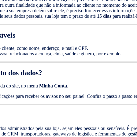
ra outra finalidade que não a informada ao cliente no momento do aceit
e a sua empresa detém sobre ele, é preciso fornecer essas informações
de seus dados pessoais, sua loja tem o prazo de até
15 dias
para realizá-l
íveis
o cliente, como nome, endereço, e-mail e CPF.
oa, relacionados a crença, etnia, saúde e gênero, por exemplo.
nto dos dados?
gada do site, no menu
Minha Conta
.
ficações para receber os avisos no seu painel. Confira o passo a passo 
s administrados pela sua loja, sejam eles pessoais ou sensíveis. É pre
s de CRM, transportadoras, gateways de logística e ferramentas de gest