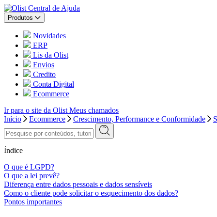
Central de Ajuda
Produtos
Novidades
ERP
Lis da Olist
Envios
Credito
Conta Digital
Ecommerce
Ir para o site da Olist
Meus chamados
Início
Ecommerce
Crescimento, Performance e Conformidade
S
Índice
O que é LGPD?
O que a lei prevê?
Diferença entre dados pessoais e dados sensíveis
Como o cliente pode solicitar o esquecimento dos dados?
Pontos importantes