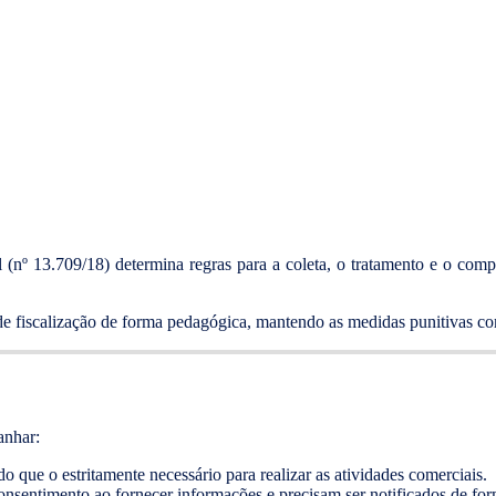
l (nº 13.709/18) determina regras para a coleta, o tratamento e o com
 fiscalização de forma pedagógica, mantendo as medidas punitivas co
anhar:
o que o estritamente necessário para realizar as atividades comerciais.
onsentimento ao fornecer informações e precisam ser notificados de for