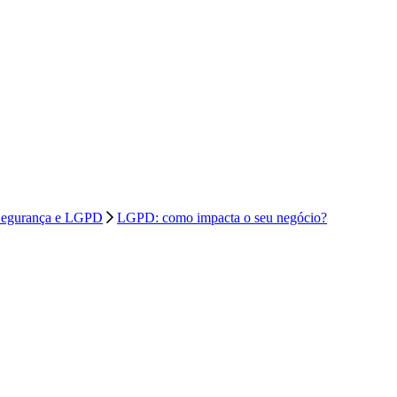
egurança e LGPD
LGPD: como impacta o seu negócio?