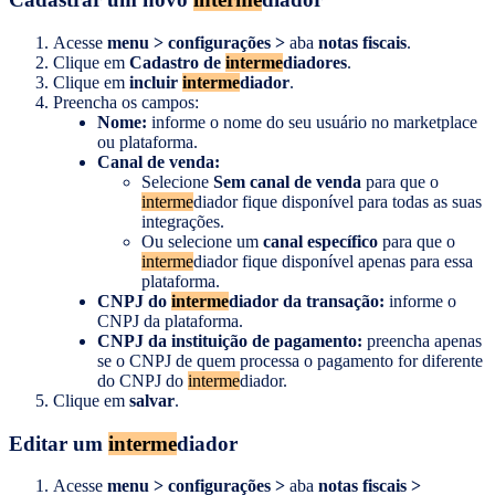
Acesse
menu > configurações >
aba
notas fiscais
.
Clique em
Cadastro de
interme
diadores
.
Clique em
incluir
interme
diador
.
Preencha os campos:
Nome:
informe o nome do seu usuário no marketplace
ou plataforma.
Canal de venda:
Selecione
Sem canal de venda
para que o
interme
diador fique disponível para todas as suas
integrações.
Ou selecione um
canal específico
para que o
interme
diador fique disponível apenas para essa
plataforma.
CNPJ do
interme
diador da transação:
informe o
CNPJ da plataforma.
CNPJ da instituição de pagamento:
preencha apenas
se o CNPJ de quem processa o pagamento for diferente
do CNPJ do
interme
diador.
Clique em
salvar
.
Editar um
interme
diador
Acesse
menu > configurações >
aba
notas fiscais >