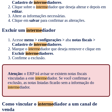
Cadastro de
interme
diadores
.
Clique sobre o
interme
diador que deseja alterar e depois em
editar
.
Altere as informações necessárias.
Clique em
salvar
para confirmar as alterações.
Excluir um
interme
diador
Acesse
menu > configurações >
aba
notas fiscais >
Cadastro de
interme
diadores
.
Marque o
interme
diador que deseja remover e clique em
Excluir
interme
diadores
.
Confirme a exclusão.
Atenção:
o ERP irá avisar se existem notas fiscais
vinculadas a este
interme
diador. Se você confirmar a
exclusão, as notas listadas ficarão sem a informação do
interme
diador.
Como vincular o
interme
diador a um canal de
venda