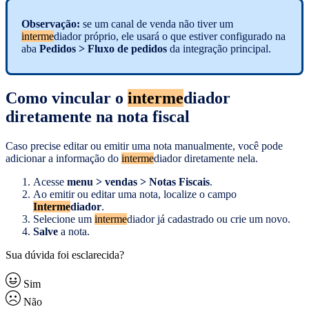
Observação:
se um canal de venda não tiver um
interme
diador próprio, ele usará o que estiver configurado na
aba
Pedidos > Fluxo de pedidos
da integração principal.
Como vincular o
interme
diador
diretamente na nota fiscal
Caso precise editar ou emitir uma nota manualmente, você pode
adicionar a informação do
interme
diador diretamente nela.
Acesse
menu > vendas > Notas Fiscais
.
Ao emitir ou editar uma nota, localize o campo
Interme
diador
.
Selecione um
interme
diador já cadastrado ou crie um novo.
Salve
a nota.
Sua dúvida foi esclarecida?
Sim
Não