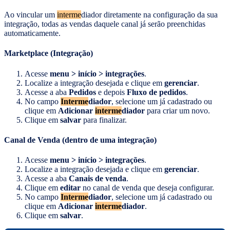
Ao vincular um
interme
diador diretamente na configuração da sua
integração, todas as vendas daquele canal já serão preenchidas
automaticamente.
Marketplace (Integração)
Acesse
menu > início > integrações
.
Localize a integração desejada e clique em
gerenciar
.
Acesse a aba
Pedidos
e depois
Fluxo de pedidos
.
No campo
Interme
diador
, selecione um já cadastrado ou
clique em
Adicionar
interme
diador
para criar um novo.
Clique em
salvar
para finalizar.
Canal de Venda (dentro de uma integração)
Acesse
menu > início > integrações
.
Localize a integração desejada e clique em
gerenciar
.
Acesse a aba
Canais de venda
.
Clique em
editar
no canal de venda que deseja configurar.
No campo
Interme
diador
, selecione um já cadastrado ou
clique em
Adicionar
interme
diador
.
Clique em
salvar
.