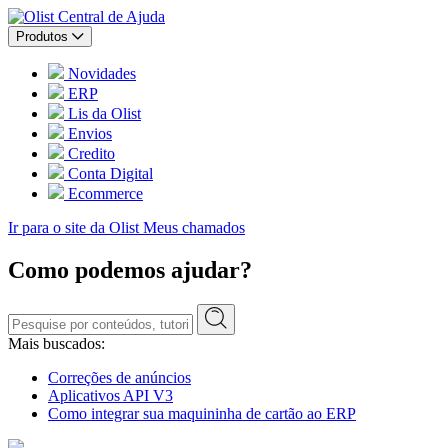
Central de Ajuda
Produtos
Novidades
ERP
Lis da Olist
Envios
Credito
Conta Digital
Ecommerce
Ir para o site da Olist
Meus chamados
Como podemos ajudar?
Mais buscados:
Correções de anúncios
Aplicativos API V3
Como integrar sua maquininha de cartão ao ERP