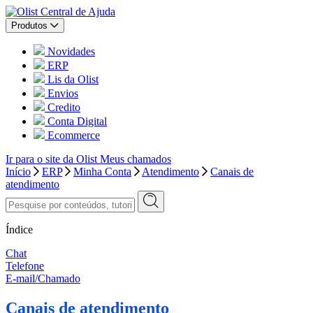
Central de Ajuda
Produtos
Novidades
ERP
Lis da Olist
Envios
Credito
Conta Digital
Ecommerce
Ir para o site da Olist
Meus chamados
Início
ERP
Minha Conta
Atendimento
Canais de
atendimento
Índice
Chat
Telefone
E-mail/Chamado
Canais de atendimento