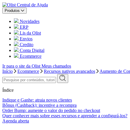
Central de Ajuda
Produtos
Novidades
ERP
Lis da Olist
Envios
Credito
Conta Digital
Ecommerce
Ir para o site da Olist
Meus chamados
Início
Ecommerce
Recursos nativos avançados
Aumento de Con
Índice
Indique e Ganhe: atraia novos clientes
Bônus (Cashback): incentive a recompra
Order Bump: aumente o valor do pedido no checkout
Quer conhecer mais sobre esses recursos e aprender a configurá-los?
Agenda aberta