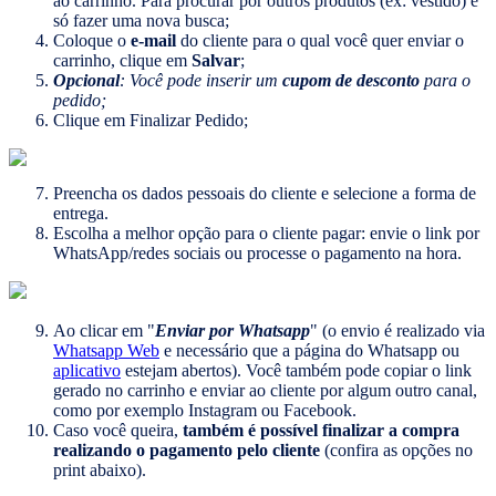
ao carrinho. Para procurar por outros produtos (ex: vestido) é
só fazer uma nova busca;
Coloque o
e-mail
do cliente para o qual você quer enviar o
carrinho, clique em
Salvar
;
Opcional
: Você pode inserir um
cupom de desconto
para o
pedido;
Clique em Finalizar Pedido;
Preencha os dados pessoais do cliente e selecione a forma de
entrega.
Escolha a melhor opção para o cliente pagar: envie o link por
WhatsApp/redes sociais ou processe o pagamento na hora.
Ao clicar em "
Enviar por Whatsapp
" (o envio é realizado via
Whatsapp Web
e necessário que a página do Whatsapp ou
aplicativo
estejam abertos). Você também pode copiar o link
gerado no carrinho e enviar ao cliente por algum outro canal,
como por exemplo Instagram ou Facebook.
Caso você queira,
também
é possível finalizar a compra
realizando o pagamento pelo cliente
(confira as opções no
print abaixo).