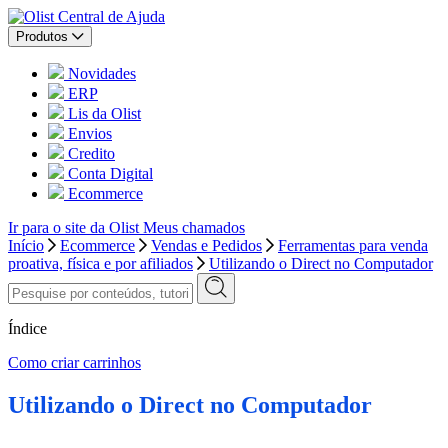
Central de Ajuda
Produtos
Novidades
ERP
Lis da Olist
Envios
Credito
Conta Digital
Ecommerce
Ir para o site da Olist
Meus chamados
Início
Ecommerce
Vendas e Pedidos
Ferramentas para venda
proativa, física e por afiliados
Utilizando o Direct no Computador
Índice
Como criar carrinhos
Utilizando o Direct no Computador