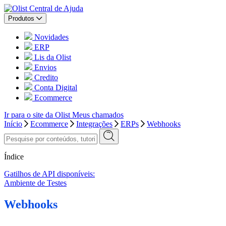
Central de Ajuda
Produtos
Novidades
ERP
Lis da Olist
Envios
Credito
Conta Digital
Ecommerce
Ir para o site da Olist
Meus chamados
Início
Ecommerce
Integrações
ERPs
Webhooks
Índice
Gatilhos de API disponíveis:
Ambiente de Testes
Webhooks