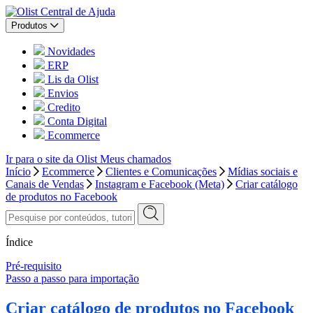
Central de Ajuda
Produtos
Novidades
ERP
Lis da Olist
Envios
Credito
Conta Digital
Ecommerce
Ir para o site da Olist
Meus chamados
Início
Ecommerce
Clientes e Comunicações
Mídias sociais e
Canais de Vendas
Instagram e Facebook (Meta)
Criar catálogo
de produtos no Facebook
Índice
Pré-requisito
Passo a passo para importação
Criar catálogo de produtos no Facebook