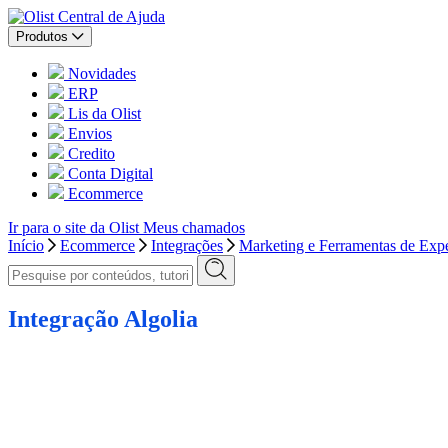
Central de Ajuda
Produtos
Novidades
ERP
Lis da Olist
Envios
Credito
Conta Digital
Ecommerce
Ir para o site da Olist
Meus chamados
Início
Ecommerce
Integrações
Marketing e Ferramentas de Expe
Integração Algolia