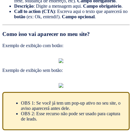
frete, Mudança de endereço, etc).
Campo obrigatório
.
Descrição
: Digite a mensagem aqui.
Campo obrigatório
.
Call to action (CTA)
: Escreva aqui o texto que aparecerá no
botão
(ex: Ok, entendi!).
Campo opcional
.
Como isso vai aparecer no meu site?
Exemplo de exibição com botão:
Exemplo de exibição sem botão:
OBS 1: Se você já tem um pop-up ativo no seu site, o
aviso aparecerá antes dele.
OBS 2: Esse recurso não pode ser usado para captura
de leads.