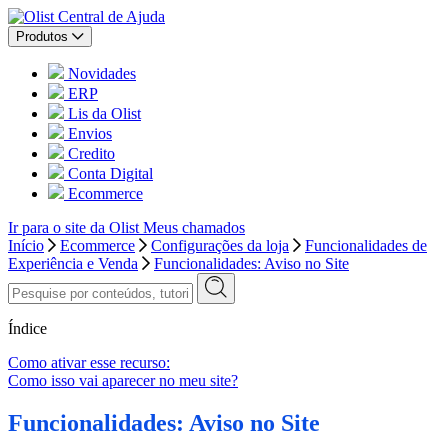
Central de Ajuda
Produtos
Novidades
ERP
Lis da Olist
Envios
Credito
Conta Digital
Ecommerce
Ir para o site da Olist
Meus chamados
Início
Ecommerce
Configurações da loja
Funcionalidades de
Experiência e Venda
Funcionalidades: Aviso no Site
Índice
Como ativar esse recurso:
Como isso vai aparecer no meu site?
Funcionalidades: Aviso no Site