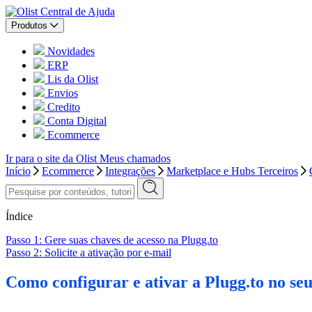
Central de Ajuda
Produtos
Novidades
ERP
Lis da Olist
Envios
Credito
Conta Digital
Ecommerce
Ir para o site da Olist
Meus chamados
Início
Ecommerce
Integrações
Marketplace e Hubs Terceiros
Índice
Passo 1: Gere suas chaves de acesso na Plugg.to
Passo 2: Solicite a ativação por e-mail
Como configurar e ativar a Plugg.to no s