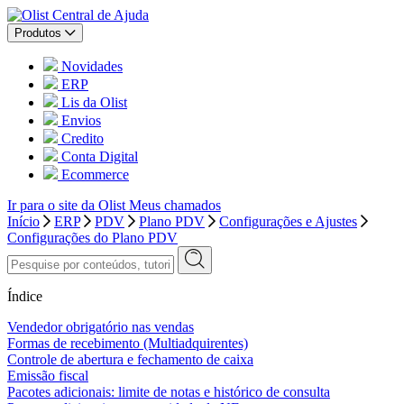
Central de Ajuda
Produtos
Novidades
ERP
Lis da Olist
Envios
Credito
Conta Digital
Ecommerce
Ir para o site da Olist
Meus chamados
Início
ERP
PDV
Plano PDV
Configurações e Ajustes
Configurações do Plano PDV
Índice
Vendedor obrigatório nas vendas
Formas de recebimento (Multiadquirentes)
Controle de abertura e fechamento de caixa
Emissão fiscal
Pacotes adicionais: limite de notas e histórico de consulta