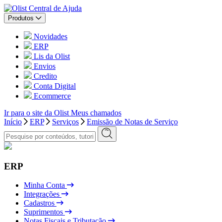
Central de Ajuda
Produtos
Novidades
ERP
Lis da Olist
Envios
Credito
Conta Digital
Ecommerce
Ir para o site da Olist
Meus chamados
Início
ERP
Serviços
Emissão de Notas de Serviço
ERP
Minha Conta
Integrações
Cadastros
Suprimentos
Notas Fiscais e Tributação