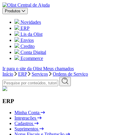
Central de Ajuda
Produtos
Novidades
ERP
Lis da Olist
Envios
Credito
Conta Digital
Ecommerce
Ir para o site da Olist
Meus chamados
Início
ERP
Serviços
Ordens de Serviço
ERP
Minha Conta
Integrações
Cadastros
Suprimentos
Notas Fiscais e Tributação