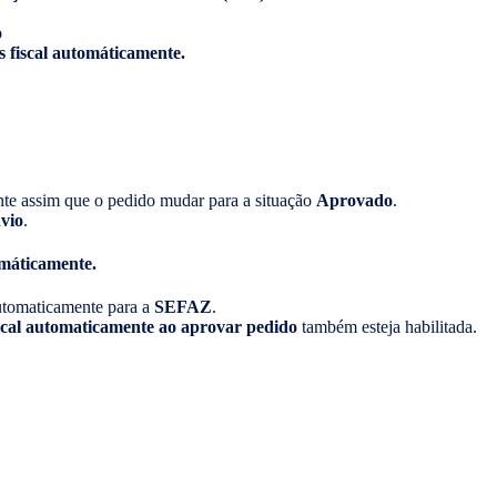
o
as fiscal automáticamente.
ente assim que o pedido mudar para a situação
Aprovado
.
vio
.
tomáticamente.
utomaticamente para a
SEFAZ
.
scal automaticamente ao aprovar pedido
também esteja habilitada.