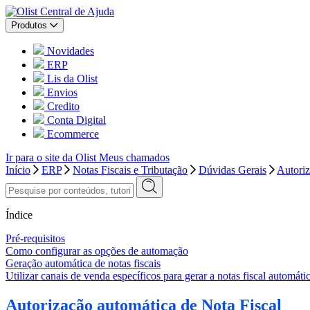
Central de Ajuda
Produtos
Novidades
ERP
Lis da Olist
Envios
Credito
Conta Digital
Ecommerce
Ir para o site da Olist
Meus chamados
Início
ERP
Notas Fiscais e Tributação
Dúvidas Gerais
Autoriz
Índice
Pré-requisitos
Como configurar as opções de automação
Geração automática de notas fiscais
Utilizar canais de venda específicos para gerar a notas fiscal automát
Autorização automática de Nota Fiscal