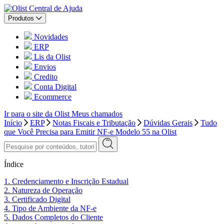
Central de Ajuda
Produtos
Novidades
ERP
Lis da Olist
Envios
Credito
Conta Digital
Ecommerce
Ir para o site da Olist
Meus chamados
Início
ERP
Notas Fiscais e Tributação
Dúvidas Gerais
Tudo
que Você Precisa para Emitir NF-e Modelo 55 na Olist
Índice
1. Credenciamento e Inscrição Estadual
2. Natureza de Operação
3. Certificado Digital
4. Tipo de Ambiente da NF-e
5. Dados Completos do Cliente