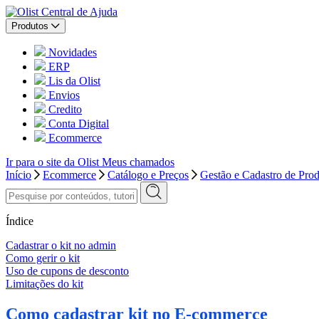
Central de Ajuda
Produtos
Novidades
ERP
Lis da Olist
Envios
Credito
Conta Digital
Ecommerce
Ir para o site da Olist
Meus chamados
Início
Ecommerce
Catálogo e Preços
Gestão e Cadastro de Pro
Índice
Cadastrar o kit no admin
Como gerir o kit
Uso de cupons de desconto
Limitações do kit
Como cadastrar kit no E-commerce