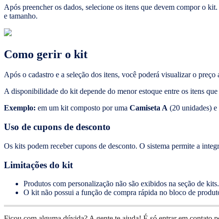
Após preencher os dados, selecione os itens que devem compor o kit. 
e tamanho.
Como gerir o kit
Após o cadastro e a seleção dos itens, você poderá visualizar o preço
A disponibilidade do kit depende do menor estoque entre os itens q
Exemplo:
em um kit composto por uma
Camiseta A
(20 unidades) 
Uso de cupons de desconto
Os kits podem receber cupons de desconto. O sistema permite a inte
Limitações do kit
Produtos com personalização não são exibidos na seção de kits.
O kit não possui a função de compra rápida no bloco de produto
Ficou com alguma dúvida? A gente te ajuda! É só entrar em contato 