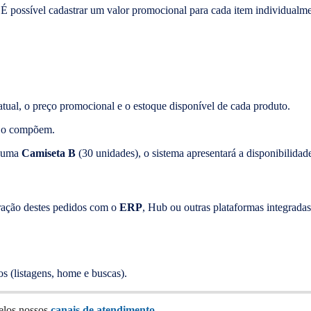
É possível cadastrar um valor promocional para cada item individualmen
 atual, o preço promocional e o estoque disponível de cada produto.
ue o compõem.
e uma
Camiseta B
(30 unidades), o sistema apresentará a disponibilidade
gração destes pedidos com o
ERP
, Hub ou outras plataformas integradas
s (listagens, home e buscas).
pelos nossos
canais de atendimento
.