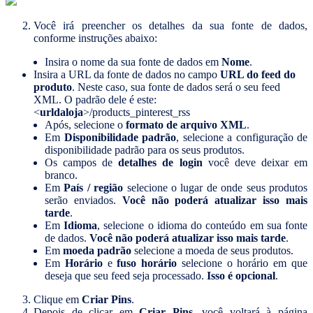
Você irá preencher os detalhes da sua fonte de dados,
conforme instruções abaixo:
Insira o nome da sua fonte de dados em
Nome
.
Insira a URL da fonte de dados no campo
URL do feed do
produto
. Neste caso, sua fonte de dados será o seu feed
XML. O padrão dele é este:
<
urldaloja
>/products_pinterest_rss
Após, selecione o
formato de arquivo XML
.
Em
Disponibilidade padrão
, selecione a configuração de
disponibilidade padrão para os seus produtos.
Os campos de
detalhes de login
você deve deixar em
branco.
Em
País / região
selecione o lugar de onde seus produtos
serão enviados.
Você não poderá atualizar isso mais
tarde
.
Em
Idioma
, selecione o idioma do conteúdo em sua fonte
de dados.
Você não poderá atualizar isso mais tarde
.
Em
moeda padrão
selecione a moeda de seus produtos.
Em
Horário
e
fuso horário
selecione o horário em que
deseja que seu feed seja processado.
Isso é opcional
.
Clique em
Criar Pins
.
Depois de clicar em
Criar Pins
, você voltará à página