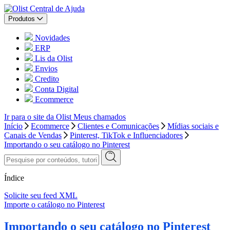
Central de Ajuda
Produtos
Novidades
ERP
Lis da Olist
Envios
Credito
Conta Digital
Ecommerce
Ir para o site da Olist
Meus chamados
Início
Ecommerce
Clientes e Comunicações
Mídias sociais e
Canais de Vendas
Pinterest, TikTok e Influenciadores
Importando o seu catálogo no Pinterest
Índice
Solicite seu feed XML
Importe o catálogo no Pinterest
Importando o seu catálogo no Pinterest