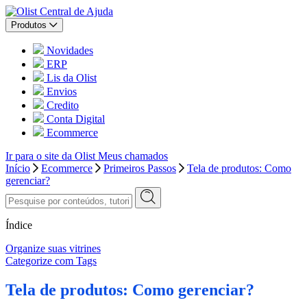
Central de Ajuda
Produtos
Novidades
ERP
Lis da Olist
Envios
Credito
Conta Digital
Ecommerce
Ir para o site da Olist
Meus chamados
Início
Ecommerce
Primeiros Passos
Tela de produtos: Como
gerenciar?
Índice
Organize suas vitrines
Categorize com Tags
Tela de produtos: Como gerenciar?