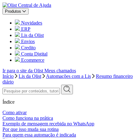
Central de Ajuda
Produtos
Novidades
ERP
Lis da Olist
Envios
Credito
Conta Digital
Ecommerce
Ir para o site da Olist
Meus chamados
Início
Lis da Olist
Automações com a Lis
Resumo financeiro
diário
Índice
Como ativar
Como funciona na prática
Exemplo de mensagem recebida no WhatsApp
Por que isso muda sua rotina
Para quem essa automação é indicada