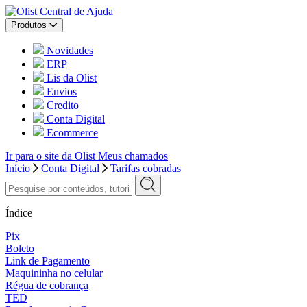
Central de Ajuda
Produtos
Novidades
ERP
Lis da Olist
Envios
Credito
Conta Digital
Ecommerce
Ir para o site da Olist
Meus chamados
Início
Conta Digital
Tarifas cobradas
Índice
Pix
Boleto
Link de Pagamento
Maquininha no celular
Régua de cobrança
TED