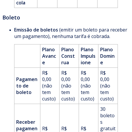
cola
Boleto
Emissão de boletos
(emitir um boleto para receber
um pagamento), nenhuma tarifa é cobrada.
Plano
Plano
Plano
Plano
Avanc
Const
Impuls
Domin
e
rua
ione
e
R$
R$
R$
R$
Pagamen
0,00
0,00
0,00
0,00
to de
(não
(não
(não
(não
boleto
tem
tem
tem
tem
custo)
custo)
custo)
custo)
30
boleto
Receber
s
pagamen
R$
R$
R$
gratuit