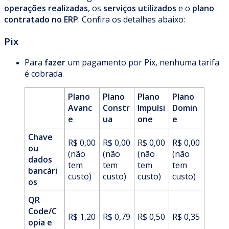
operações realizadas
, os
serviços utilizados
e o
plano
contratado no ERP
. Confira os detalhes abaixo:
Pix
Para
fazer
um pagamento por Pix, nenhuma tarifa
é cobrada.
Plano
Plano
Plano
Plano
Avanc
Constr
Impulsi
Domin
e
ua
one
e
Chave
R$ 0,00
R$ 0,00
R$ 0,00
R$ 0,00
ou
(não
(não
(não
(não
dados
tem
tem
tem
tem
bancári
custo)
custo)
custo)
custo)
os
QR
Code/C
R$ 1,20
R$ 0,79
R$ 0,50
R$ 0,35
opia e