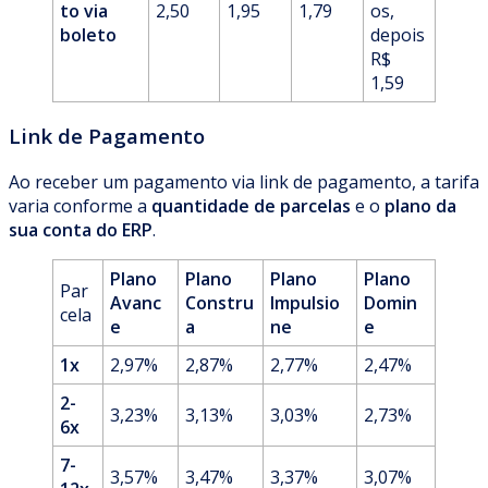
to via
2,50
1,95
1,79
os,
boleto
depois
R$
1,59
Link de Pagamento
Ao receber um pagamento via link de pagamento, a tarifa
varia conforme a
quantidade de parcelas
e o
plano da
sua conta do ERP
.
Plano
Plano
Plano
Plano
Par
Avanc
Constru
Impulsio
Domin
cela
e
a
ne
e
1x
2,97%
2,87%
2,77%
2,47%
2-
3,23%
3,13%
3,03%
2,73%
6x
7-
3,57%
3,47%
3,37%
3,07%