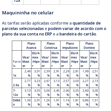
12x
Maquininha no celular
As tarifas serão aplicadas conforme a
quantidade de
parcelas selecionadas
e
podem variar de acordo com o
plano da sua conta no ERP
e a
bandeira do cartão
.
Plano
Plano
Plano
Plano
Avance
Construa
Impulsione
Domine
Elo/A
Elo/A
Elo/A
Elo/A
Visa/
mex
Visa/
mex
Visa/
mex
Visa/
mex
Parce
Mast
/Hipe
Mast
/Hipe
Mast
/Hipe
Mast
/Hipe
la
er
r
er
r
er
r
er
r
2,49
3,01
2,39
2,91
2,29
2,81
1,99
2,51
1x
%
%
%
%
%
%
%
%
2,77
3,23
2,67
3,13
2,57
3,03
2,27
2,73
2-6x
%
%
%
%
%
%
%
%
7-
3,10
3,55
3,00
3,45
2,90
3,35
2,60
3,05
12x
%
%
%
%
%
%
%
%
Débit
1,36
2,01
1,26
1,91
1,16
1,81
0,86
1,51
o
%
%
%
%
%
%
%
%