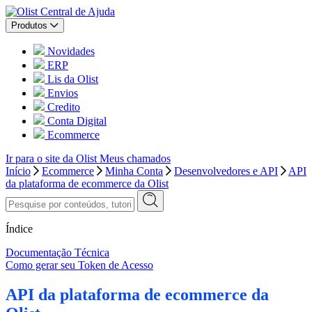
Central de Ajuda
Produtos
Novidades
ERP
Lis da Olist
Envios
Credito
Conta Digital
Ecommerce
Ir para o site da Olist
Meus chamados
Início
Ecommerce
Minha Conta
Desenvolvedores e API
API
da plataforma de ecommerce da Olist
Índice
Documentação Técnica
Como gerar seu Token de Acesso
API da plataforma de ecommerce da