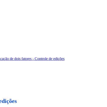
cação de dois fatores - Controle de edições
edições