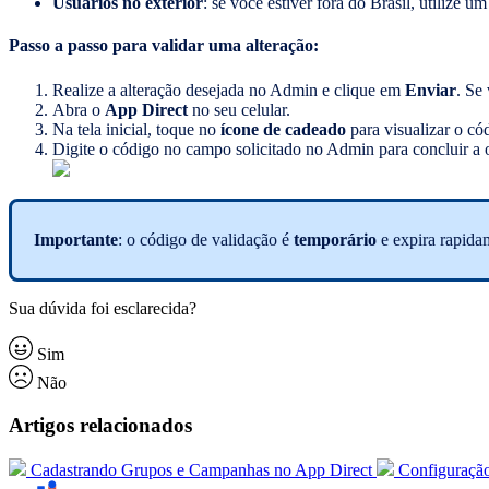
Usuários no exterior
: se você estiver fora do Brasil, utilize 
Passo a passo para validar uma alteração:
Realize a alteração desejada no Admin e clique em
Enviar
. Se
Abra o
App Direct
no seu celular.
Na tela inicial, toque no
ícone de cadeado
para visualizar o có
Digite o código no campo solicitado no Admin para concluir a 
Importante
: o código de validação é
temporário
e expira rapida
Sua dúvida foi esclarecida?
Sim
Não
Artigos relacionados
Cadastrando Grupos e Campanhas no App Direct
Configuração