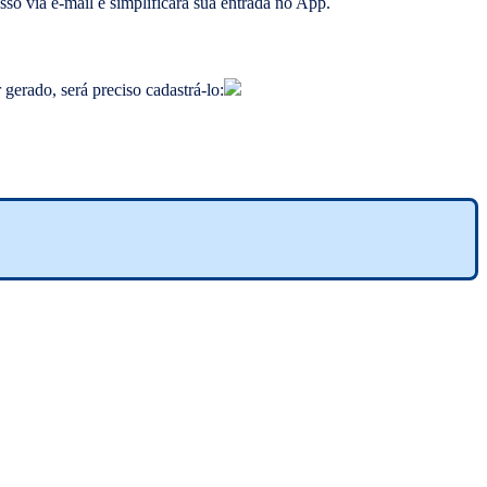
esso via e-mail e simplificará sua entrada no App.
gerado, será preciso cadastrá-lo: