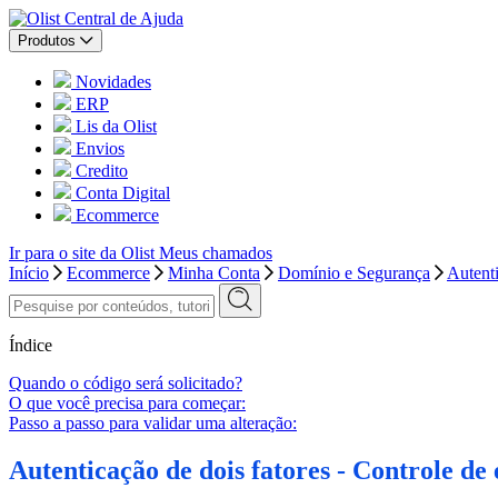
Central de Ajuda
Produtos
Novidades
ERP
Lis da Olist
Envios
Credito
Conta Digital
Ecommerce
Ir para o site da Olist
Meus chamados
Início
Ecommerce
Minha Conta
Domínio e Segurança
Autenti
Índice
Quando o código será solicitado?
O que você precisa para começar:
Passo a passo para validar uma alteração:
Autenticação de dois fatores - Controle de 