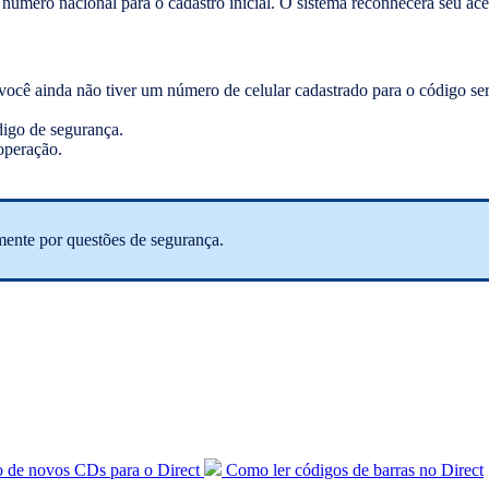
um número nacional para o cadastro inicial. O sistema reconhecerá seu ac
 você ainda não tiver um número de celular cadastrado para o código ser 
digo de segurança.
operação.
mente por questões de segurança.
 de novos CDs para o Direct
Como ler códigos de barras no Direct