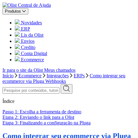
Central de Ajuda
Produtos
Novidades
ERP
Lis da Olist
Envios
Credito
Conta Digital
Ecommerce
Ir para o site da Olist
Meus chamados
Início
Ecommerce
Integrações
ERPs
Como integrar seu
ecommerce via Pluga Webhooks
Índice
Passo 1: Escolha a ferramenta de destino
Etapa 2: Enviando o link para a Olist
Etapa 3: Finalizando a configuração na Pluga
Como integrar seu ecommerce via Pluga