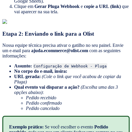
Google Sheets).
Clique em
Gerar Pluga Webhook
e
copie a URL (link)
que
vai aparecer na sua tela.
Etapa 2: Enviando o link para a Olist
Nossa equipe técnica precisa ativar o gatilho no seu painel. Envie
um e-mail para
ajuda.ecommerce@olist.com
com as seguintes
informações:
Assunto:
Configuração de Webhook - Pluga
No corpo do e-mail, insira:
URL gerada:
(Cole o link que você acabou de copiar da
Pluga)
Qual evento vai disparar a ação?
(Escolha uma das 3
opções abaixo)
:
Pedido recebido
Pedido confirmado
Pedido cancelado
Exemplo prático:
Se você escolher o evento
Pedido