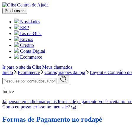
Central de Ajuda
Produtos
Novidades
ERP
Lis da Olist
Envios
Credito
Conta Digital
Ecommerce
Ir para o site da Olist
Meus chamados
Início
Ecommerce
Configurações da loja
Layout e Conteúdo do 
Índice
Já pensou em adicionar quais formas de pagamento você aceita no rod
Como eu posso ter isso no meu site? 🤔
Formas de Pagamento no rodapé