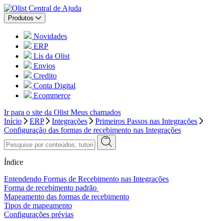
Central de Ajuda
Produtos
Novidades
ERP
Lis da Olist
Envios
Credito
Conta Digital
Ecommerce
Ir para o site da Olist
Meus chamados
Início
ERP
Integrações
Primeiros Passos nas Integrações
Configuração das formas de recebimento nas Integrações
Índice
Entendendo Formas de Recebimento nas Integrações
Forma de recebimento padrão
Mapeamento das formas de recebimento
Tipos de mapeamento
Configurações prévias