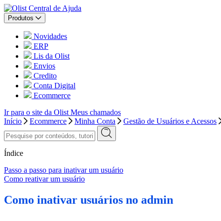
Central de Ajuda
Produtos
Novidades
ERP
Lis da Olist
Envios
Credito
Conta Digital
Ecommerce
Ir para o site da Olist
Meus chamados
Início
Ecommerce
Minha Conta
Gestão de Usuários e Acessos
Índice
Passo a passo para inativar um usuário
Como reativar um usuário
Como inativar usuários no admin