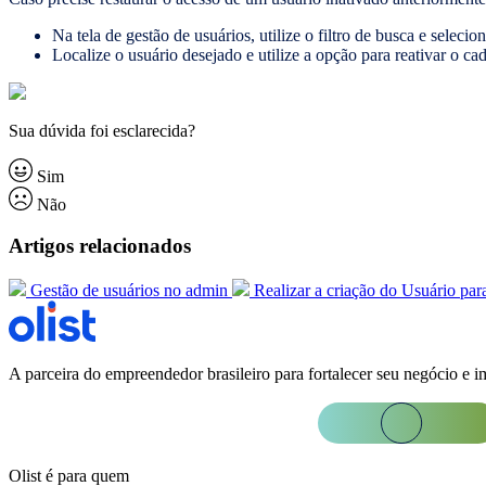
Na tela de gestão de usuários, utilize o filtro de busca e seleci
Localize o usuário desejado e utilize a opção para reativar o cad
Sua dúvida foi esclarecida?
Sim
Não
Artigos relacionados
Gestão de usuários no admin
Realizar a criação do Usuário par
A parceira do empreendedor brasileiro para fortalecer seu negócio e i
Olist é para quem