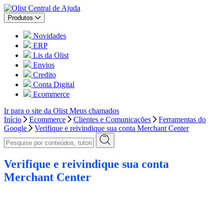
Central de Ajuda
Produtos
Novidades
ERP
Lis da Olist
Envios
Credito
Conta Digital
Ecommerce
Ir para o site da Olist
Meus chamados
Início
Ecommerce
Clientes e Comunicações
Ferramentas do
Google
Verifique e reivindique sua conta Merchant Center
Verifique e reivindique sua conta
Merchant Center