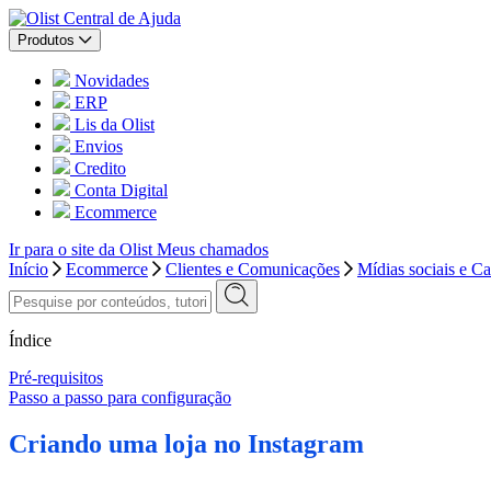
Central de Ajuda
Produtos
Novidades
ERP
Lis da Olist
Envios
Credito
Conta Digital
Ecommerce
Ir para o site da Olist
Meus chamados
Início
Ecommerce
Clientes e Comunicações
Mídias sociais e C
Índice
Pré-requisitos
Passo a passo para configuração
Criando uma loja no Instagram