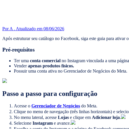
Por A .
Atualizado em 08/06/2026
Após estruturar seu catálogo no Facebook, siga este guia para ativar 
Pré-requisitos
Ter uma
conta comercial
no Instagram vinculada a uma págin
Vender
apenas produtos físicos.
Possuir uma conta ativa no Gerenciador de Negócios do Meta.
Passo a passo para configuração
Acesse o
Gerenciador de Negócios
do Meta.
Clique no menu de navegação (três linhas horizontais) e seleci
No menu lateral, acesse
Lojas
e clique em
Adicionar loja
.
Selecione
Instagram
e avance.
Escolha a conta do Instagram e a página do Facebook correspo