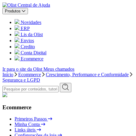
Central de Ajuda
Produtos
Novidades
ERP
Lis da Olist
Envios
Credito
Conta Digital
Ecommerce
Ir para o site da Olist
Meus chamados
Início
Ecommerce
Crescimento, Performance e Conformidade
Segurança e LGPD
Ecommerce
Primeiros Passos
Minha Conta
Links úteis
Configurações da loja