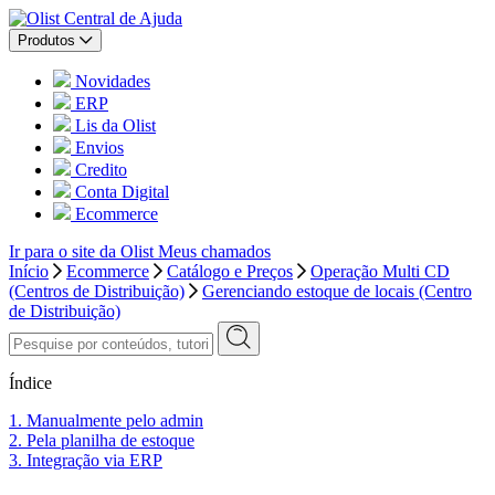
Central de Ajuda
Produtos
Novidades
ERP
Lis da Olist
Envios
Credito
Conta Digital
Ecommerce
Ir para o site da Olist
Meus chamados
Início
Ecommerce
Catálogo e Preços
Operação Multi CD
(Centros de Distribuição)
Gerenciando estoque de locais (Centro
de Distribuição)
Índice
1. Manualmente pelo admin
2. Pela planilha de estoque
3. Integração via ERP