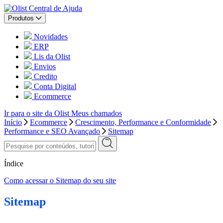
Central de Ajuda
Produtos
Novidades
ERP
Lis da Olist
Envios
Credito
Conta Digital
Ecommerce
Ir para o site da Olist
Meus chamados
Início
Ecommerce
Crescimento, Performance e Conformidade
Performance e SEO Avançado
Sitemap
Índice
Como acessar o Sitemap do seu site
Sitemap