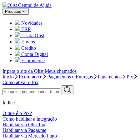
Central de Ajuda
Produtos
Novidades
ERP
Lis da Olist
Envios
Credito
Conta Digital
Ecommerce
Ir para o site da Olist
Meus chamados
Início
Ecommerce
Pagamentos e Entregas
Pagamentos
Pix
Como ativar o Pix
Índice
O que é o Pix?
Como habilitar a integração
Habilitar via Olist Pix
Habilitar via Pagar.me
Habilitar via Mercado Pago