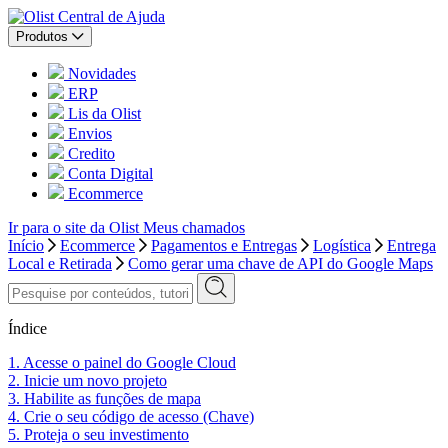
Central de Ajuda
Produtos
Novidades
ERP
Lis da Olist
Envios
Credito
Conta Digital
Ecommerce
Ir para o site da Olist
Meus chamados
Início
Ecommerce
Pagamentos e Entregas
Logística
Entrega
Local e Retirada
Como gerar uma chave de API do Google Maps
Índice
1. Acesse o painel do Google Cloud
2. Inicie um novo projeto
3. Habilite as funções de mapa
4. Crie o seu código de acesso (Chave)
5. Proteja o seu investimento