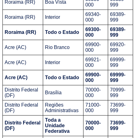
Roraima (RR)
Boa Vista
000
999
69340-
69389-
Roraima (RR)
Interior
000
999
69300-
69389-
Roraima (RR)
Todo o Estado
000
999
69900-
69920-
Acre (AC)
Rio Branco
000
999
69921-
69999-
Acre (AC)
Interior
000
999
69900-
69999-
Acre (AC)
Todo o Estado
000
999
Distrito Federal
70000-
70999-
Brasília
(DF)
000
999
Distrito Federal
Regiões
71000-
73699-
(DF)
Administrativas
000
999
Toda a
Distrito Federal
70000-
73699-
Unidade
(DF)
000
999
Federativa