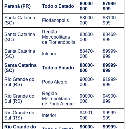
80000-
87999-
Paraná (PR)
Todo o Estado
000
999
Santa Catarina
88000-
88100-
Florianópolis
(SC)
000
999
Região
Santa Catarina
88000-
88469-
Metropolitana
(SC)
000
999
de Florianópolis
Santa Catarina
88470-
89999-
Interior
(SC)
000
999
Santa Catarina
88000-
89999-
Todo o Estado
(SC)
000
999
Rio Grande do
90000-
91999-
Porto Alegre
Sul (RS)
000
999
Região
Rio Grande do
90000-
94900-
Metropolitana
Sul (RS)
000
999
de Porto Alegre
Rio Grande do
94901-
99999-
Interior
Sul (RS)
000
999
Rio Grande do
90000-
99999-