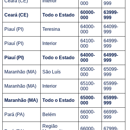
Ceará (CE)
Interior
000
999
60000-
63999-
Ceará (CE)
Todo o Estado
000
999
64000-
64099-
Piauí (PI)
Teresina
000
999
64100-
64999-
Piauí (PI)
Interior
000
999
64000-
64999-
Piauí (PI)
Todo o Estado
000
999
65000-
65099-
Maranhão (MA)
São Luís
000
999
65100-
65999-
Maranhão (MA)
Interior
000
999
65000-
65999-
Maranhão (MA)
Todo o Estado
000
999
66000-
66999-
Pará (PA)
Belém
000
999
Região
66000-
67999-