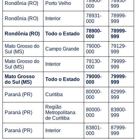
78900-
78930-
Rondônia (RO)
Porto Velho
000
999
78931-
78999-
Rondônia (RO)
Interior
000
999
78900-
78999-
Rondônia (RO)
Todo o Estado
000
999
Mato Grosso do
79000-
79129-
Campo Grande
Sul (MS)
000
999
Mato Grosso do
79130-
79999-
Interior
Sul (MS)
000
999
Mato Grosso
79000-
79999-
Todo o Estado
do Sul (MS)
000
999
80000-
82999-
Paraná (PR)
Curitiba
000
999
Região
80000-
83800-
Paraná (PR)
Metropolitana
000
999
de Curitiba
83801-
87999-
Paraná (PR)
Interior
000
999