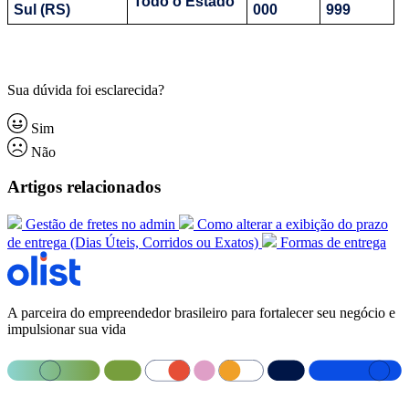
Todo o Estado
Sul (RS)
000
999
Sua dúvida foi esclarecida?
Sim
Não
Artigos relacionados
Gestão de fretes no admin
Como alterar a exibição do prazo
de entrega (Dias Úteis, Corridos ou Exatos)
Formas de entrega
A parceira do empreendedor brasileiro para fortalecer seu negócio e
impulsionar sua vida