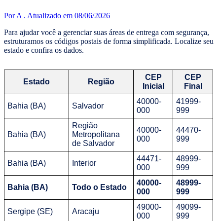
Por A .
Atualizado em 08/06/2026
Para ajudar você a gerenciar suas áreas de entrega com segurança,
estruturamos os códigos postais de forma simplificada. Localize seu
estado e confira os dados.
CEP
CEP
Estado
Região
Inicial
Final
40000-
41999-
Bahia (BA)
Salvador
000
999
Região
40000-
44470-
Bahia (BA)
Metropolitana
000
999
de Salvador
44471-
48999-
Bahia (BA)
Interior
000
999
40000-
48999-
Bahia (BA)
Todo o Estado
000
999
49000-
49099-
Sergipe (SE)
Aracaju
000
999