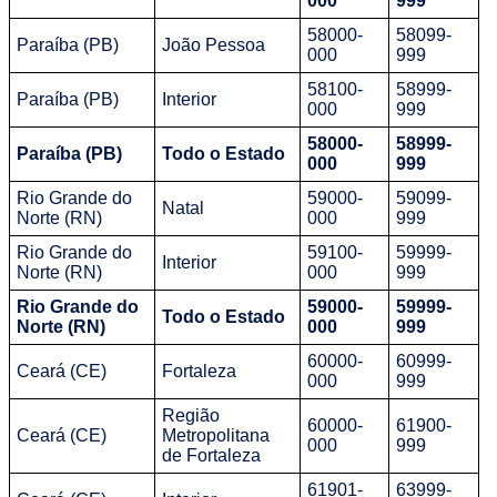
000
999
58000-
58099-
Paraíba (PB)
João Pessoa
000
999
58100-
58999-
Paraíba (PB)
Interior
000
999
58000-
58999-
Paraíba (PB)
Todo o Estado
000
999
Rio Grande do
59000-
59099-
Natal
Norte (RN)
000
999
Rio Grande do
59100-
59999-
Interior
Norte (RN)
000
999
Rio Grande do
59000-
59999-
Todo o Estado
Norte (RN)
000
999
60000-
60999-
Ceará (CE)
Fortaleza
000
999
Região
60000-
61900-
Ceará (CE)
Metropolitana
000
999
de Fortaleza
61901-
63999-