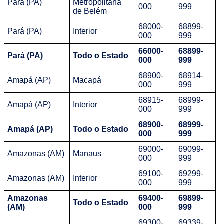
Pará (PA)
Metropolitana
000
999
de Belém
68000-
68899-
Pará (PA)
Interior
000
999
66000-
68899-
Pará (PA)
Todo o Estado
000
999
68900-
68914-
Amapá (AP)
Macapá
000
999
68915-
68999-
Amapá (AP)
Interior
000
999
68900-
68999-
Amapá (AP)
Todo o Estado
000
999
69000-
69099-
Amazonas (AM)
Manaus
000
999
69100-
69299-
Amazonas (AM)
Interior
000
999
Amazonas
69400-
69899-
Todo o Estado
(AM)
000
999
69300-
69339-