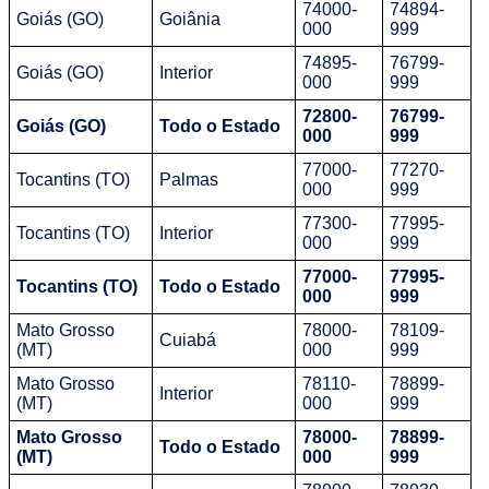
74000-
74894-
Goiás (GO)
Goiânia
000
999
74895-
76799-
Goiás (GO)
Interior
000
999
72800-
76799-
Goiás (GO)
Todo o Estado
000
999
77000-
77270-
Tocantins (TO)
Palmas
000
999
77300-
77995-
Tocantins (TO)
Interior
000
999
77000-
77995-
Tocantins (TO)
Todo o Estado
000
999
Mato Grosso
78000-
78109-
Cuiabá
(MT)
000
999
Mato Grosso
78110-
78899-
Interior
(MT)
000
999
Mato Grosso
78000-
78899-
Todo o Estado
(MT)
000
999