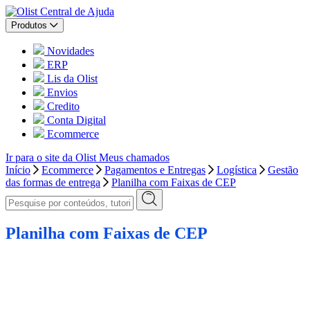
Central de Ajuda
Produtos
Novidades
ERP
Lis da Olist
Envios
Credito
Conta Digital
Ecommerce
Ir para o site da Olist
Meus chamados
Início
Ecommerce
Pagamentos e Entregas
Logística
Gestão
das formas de entrega
Planilha com Faixas de CEP
Planilha com Faixas de CEP