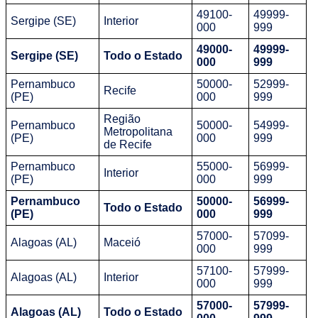
49100-
49999-
Sergipe (SE)
Interior
000
999
49000-
49999-
Sergipe (SE)
Todo o Estado
000
999
Pernambuco
50000-
52999-
Recife
(PE)
000
999
Região
Pernambuco
50000-
54999-
Metropolitana
(PE)
000
999
de Recife
Pernambuco
55000-
56999-
Interior
(PE)
000
999
Pernambuco
50000-
56999-
Todo o Estado
(PE)
000
999
57000-
57099-
Alagoas (AL)
Maceió
000
999
57100-
57999-
Alagoas (AL)
Interior
000
999
57000-
57999-
Alagoas (AL)
Todo o Estado