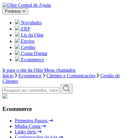
Central de Ajuda
Produtos
Novidades
ERP
Lis da Olist
Envios
Credito
Conta Digital
Ecommerce
Ir para o site da Olist
Meus chamados
Início
Ecommerce
Clientes e Comunicações
Gestão de
Clientes
Ecommerce
Primeiros Passos
Minha Conta
Links úteis
Configurações da loja