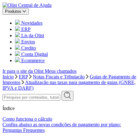
Central de Ajuda
Produtos
Novidades
ERP
Lis da Olist
Envios
Credito
Conta Digital
Ecommerce
Ir para o site da Olist
Meus chamados
Início
ERP
Notas Fiscais e Tributação
Guias de Pagamento de
Impostos
Atualização nas taxas para pagamento de guias (GNRE,
IPVA e DARF)
Índice
Como funciona o cálculo
Confira abaixo as novas condições de pagamento por plano:
Perguntas Frequentes