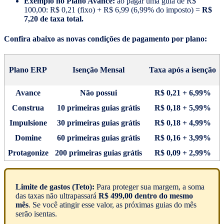
Exemplo no Plano Avance:
ao pagar uma guia de R$
100,00: R$ 0,21 (fixo) + R$ 6,99 (6,99% do imposto) =
R$
7,20 de taxa total.
Confira abaixo as novas condições de pagamento por plano:
Plano ERP
Isenção Mensal
Taxa após a isenção
Avance
Não possui
R$ 0,21 + 6,99%
Construa
10 primeiras guias grátis
R$ 0,18 + 5,99%
Impulsione
30 primeiras guias grátis
R$ 0,18 + 4,99%
Domine
60 primeiras guias grátis
R$ 0,16 + 3,99%
Protagonize
200 primeiras guias grátis
R$ 0,09 + 2,99%
Limite de gastos (Teto):
Para proteger sua margem, a soma
das taxas não ultrapassará
R$ 499,00 dentro do mesmo
mês
. Se você atingir esse valor, as próximas guias do mês
serão isentas.