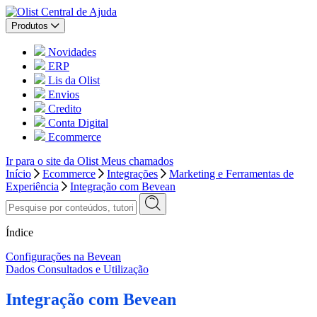
Central de Ajuda
Produtos
Novidades
ERP
Lis da Olist
Envios
Credito
Conta Digital
Ecommerce
Ir para o site da Olist
Meus chamados
Início
Ecommerce
Integrações
Marketing e Ferramentas de
Experiência
Integração com Bevean
Índice
Configurações na Bevean
Dados Consultados e Utilização
Integração com Bevean