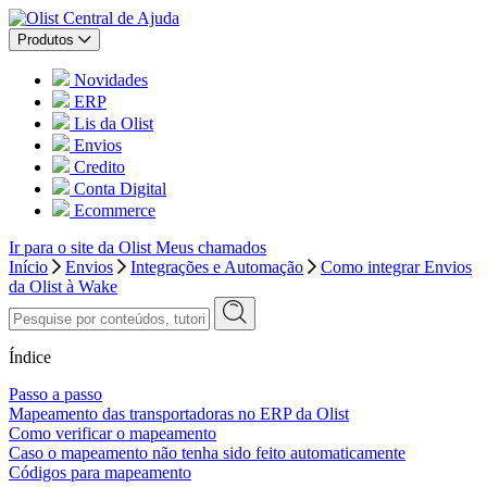
Central de Ajuda
Produtos
Novidades
ERP
Lis da Olist
Envios
Credito
Conta Digital
Ecommerce
Ir para o site da Olist
Meus chamados
Início
Envios
Integrações e Automação
Como integrar Envios
da Olist à Wake
Índice
Passo a passo
Mapeamento das transportadoras no ERP da Olist
Como verificar o mapeamento
Caso o mapeamento não tenha sido feito automaticamente
Códigos para mapeamento