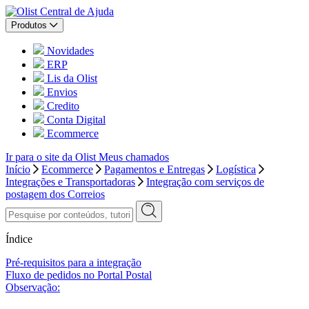
Central de Ajuda
Produtos
Novidades
ERP
Lis da Olist
Envios
Credito
Conta Digital
Ecommerce
Ir para o site da Olist
Meus chamados
Início
Ecommerce
Pagamentos e Entregas
Logística
Integrações e Transportadoras
Integração com serviços de
postagem dos Correios
Índice
Pré-requisitos para a integração
Fluxo de pedidos no Portal Postal
Observação: