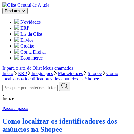
Central de Ajuda
Produtos
Novidades
ERP
Lis da Olist
Envios
Credito
Conta Digital
Ecommerce
Ir para o site da Olist
Meus chamados
Início
ERP
Integrações
Marketplaces
Shopee
Como
localizar os identificadores dos anúncios na Shopee
Índice
Passo a passo
Como localizar os identificadores dos
anúncios na Shopee