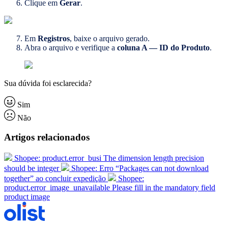
Clique em
Gerar
.
Em
Registros
, baixe o arquivo gerado.
Abra o arquivo e verifique a
coluna A — ID do Produto
.
Sua dúvida foi esclarecida?
Sim
Não
Artigos relacionados
Shopee: product.error_busi The dimension length precision
should be integer
Shopee: Erro “Packages can not download
together” ao concluir expedição
Shopee:
product.error_image_unavailable Please fill in the mandatory field
product image