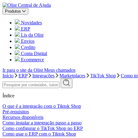
Central de Ajuda
Produtos
Novidades
ERP
Lis da Olist
Envios
Credito
Conta Digital
Ecommerce
Ir para o site da Olist
Meus chamados
Início
ERP
Integrações
Marketplaces
TikTok Shop
Como in
Índice
O que é a integração com o Tiktok Shop
Pré-requisitos
Recursos disponíveis
Como instalar a integração passo a passo
Como configurar o TikTok Shop no ERP
Como usar o ERP com o Tiktok Shop