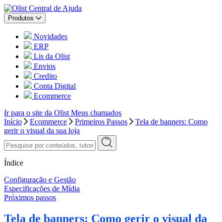
Central de Ajuda
Produtos
Novidades
ERP
Lis da Olist
Envios
Credito
Conta Digital
Ecommerce
Ir para o site da Olist
Meus chamados
Início
Ecommerce
Primeiros Passos
Tela de banners: Como
gerir o visual da sua loja
Índice
Configuração e Gestão
Especificações de Mídia
Próximos passos
Tela de banners: Como gerir o visual da