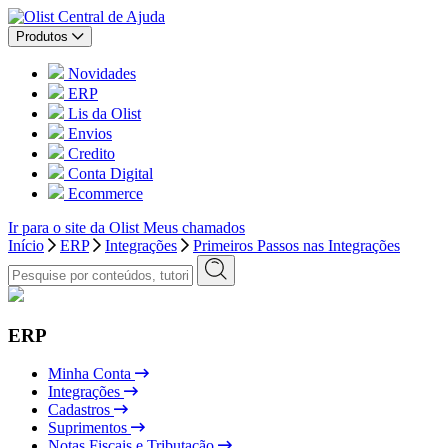
Central de Ajuda
Produtos
Novidades
ERP
Lis da Olist
Envios
Credito
Conta Digital
Ecommerce
Ir para o site da Olist
Meus chamados
Início
ERP
Integrações
Primeiros Passos nas Integrações
ERP
Minha Conta
Integrações
Cadastros
Suprimentos
Notas Fiscais e Tributação