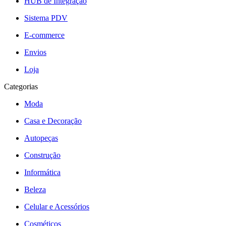
HUB de Integração
Sistema PDV
E-commerce
Envios
Loja
Categorias
Moda
Casa e Decoração
Autopeças
Construção
Informática
Beleza
Celular e Acessórios
Cosméticos