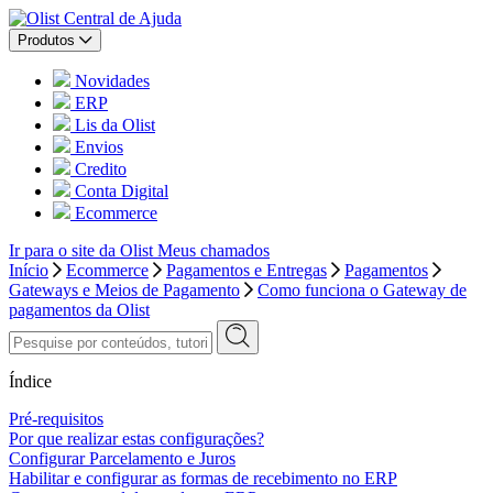
Central de Ajuda
Produtos
Novidades
ERP
Lis da Olist
Envios
Credito
Conta Digital
Ecommerce
Ir para o site da Olist
Meus chamados
Início
Ecommerce
Pagamentos e Entregas
Pagamentos
Gateways e Meios de Pagamento
Como funciona o Gateway de
pagamentos da Olist
Índice
Pré-requisitos
Por que realizar estas configurações?
Configurar Parcelamento e Juros
Habilitar e configurar as formas de recebimento no ERP