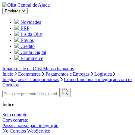
Central de Ajuda
Produtos
Novidades
ERP
Lis da Olist
Envios
Credito
Conta Digital
Ecommerce
Ir para o site da Olist
Meus chamados
Início
Ecommerce
Pagamentos e Entregas
Logística
Integrações e Transportadoras
Como funciona a integração com os
Correios
Índice
Sem contrato
Com contrato
Passo a passo para integração
No Correios WebService