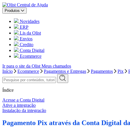
Central de Ajuda
Produtos
Novidades
ERP
Lis da Olist
Envios
Credito
Conta Digital
Ecommerce
Ir para o site da Olist
Meus chamados
Início
Ecommerce
Pagamentos e Entregas
Pagamentos
Pix
Índice
Acesse a Conta Digital
Ative a integração
Instalação da integração
Pagamento Pix através da Conta Digital da