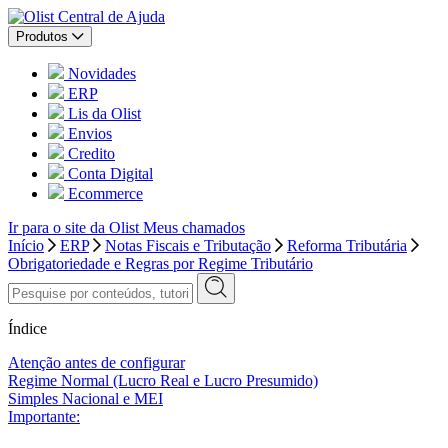
Central de Ajuda
Produtos
Novidades
ERP
Lis da Olist
Envios
Credito
Conta Digital
Ecommerce
Ir para o site da Olist
Meus chamados
Início
ERP
Notas Fiscais e Tributação
Reforma Tributária
Obrigatoriedade e Regras por Regime Tributário
Índice
Atenção antes de configurar
Regime Normal (Lucro Real e Lucro Presumido)
Simples Nacional e MEI
Importante: