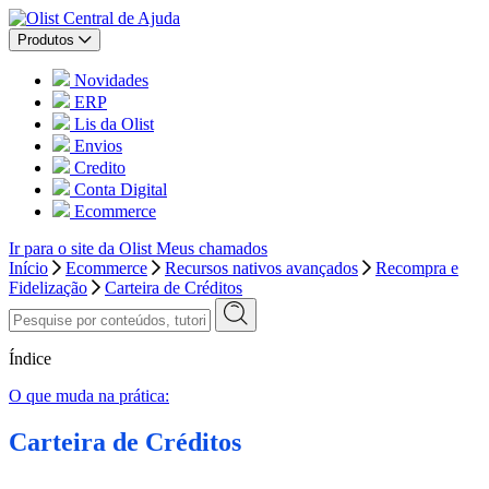
Central de Ajuda
Produtos
Novidades
ERP
Lis da Olist
Envios
Credito
Conta Digital
Ecommerce
Ir para o site da Olist
Meus chamados
Início
Ecommerce
Recursos nativos avançados
Recompra e
Fidelização
Carteira de Créditos
Índice
O que muda na prática:
Carteira de Créditos